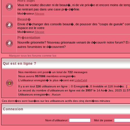
Hors Sujet
Vous ne voulez discuter ni de beaut�, ni de vie priv�e et encore moins de te
ne rentrant pas dans une case pr�-d�finie.
Mod�rateur
Altesse
Beaut�
Envie d'�changer des conseils beaut�, de pousser des "coups de gueule" cont
espace est le votre
Mod�rateur
Altesse
Pr�sentation
Nouvelle grioonette? Nouveau grioonaute venant de d�couvrir notre forum? Et s
autres forumistes te d�couvrent?
Marquer tous les forums comme lus
Qui est en ligne ?
Nos membres ont post� un total de
722
messages
Nous avons
957086
membres enregistr�s
L'utilisateur enregistr� le plus r�cent est
LidaCald
Il y a en tout
116
utilisateurs en ligne :: 0 Enregistr�, 0 Invisible et 116 Invit�s [
A
Le record du nombre d'utilisateurs en ligne est de
3957
le 14 Ao� Jeu, 2025 11:5
Utilisateurs enregistr�s : Aucun
Ces donn�es sont bas�es sur les utilisateurs actifs des cinq derni�res minutes
Connexion
Nom d'utilisateur:
Mot de passe: