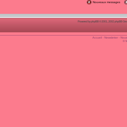
Nouveaux messages
Powered by
phpBB
© 2001, 2002 phpBB Group
Accueil
-
Newsletter
-
Nous
© 