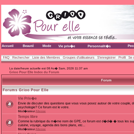
Accueil
Beauté
Mode
Peo
Vie priv�e
Personnalit�s
FAQ
Rechercher
Liste des Membres
Groupes d'utilisateurs
S'enregistrer
Profil
Se 
La date/heure actuelle est 08 Ao� Sam, 2026 11:37 am
Grioo Pour Elle Index du Forum
Forum
Forums Grioo Pour Elle
Vie Priv�e
Envie de discuter des questions que vous vous posez autour de votre couple, d
psychologie? Ce forum est le votre.
Mod�rateur
Altesse
Temps libre
Comme la rubrique du m�me nom de GPE, ce forum est d�di� � tous les sujets
cuisine, voyage, agenda des bons plans, etc...
Mod�rateur
Altesse