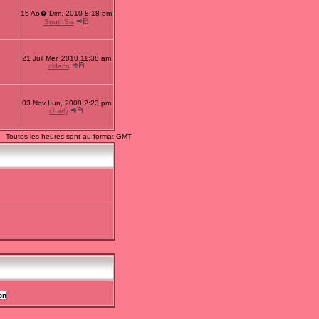
15 Ao� Dim, 2010 8:18 pm
1
SouthSis
21 Juil Mer, 2010 11:38 am
7
cldaco
03 Nov Lun, 2008 2:23 pm
2
charly
Toutes les heures sont au format GMT