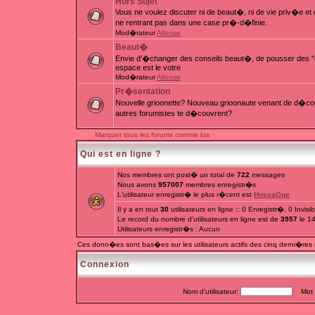
Hors Sujet
Vous ne voulez discuter ni de beaut�, ni de vie priv�e e
ne rentrant pas dans une case pr�-d�finie.
Mod�rateur
Altesse
Beaut�
Envie d'�changer des conseils beaut�, de pousser des "c
espace est le votre
Mod�rateur
Altesse
Pr�sentation
Nouvelle grioonette? Nouveau grioonaute venant de d�couv
autres forumistes te d�couvrent?
Marquer tous les forums comme lus
Qui est en ligne ?
Nos membres ont post� un total de
722
messages
Nous avons
957007
membres enregistr�s
L'utilisateur enregistr� le plus r�cent est
HoseaOqe
Il y a en tout
30
utilisateurs en ligne :: 0 Enregistr�, 0 Invis
Le record du nombre d'utilisateurs en ligne est de
3957
le 1
Utilisateurs enregistr�s : Aucun
Ces donn�es sont bas�es sur les utilisateurs actifs des cinq derni�res
Connexion
Nom d'utilisateur:
Mot d