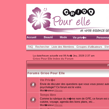
Accueil
Beauté
Mode
Vie priv�e
Personna
FAQ
Rechercher
Liste des Membres
Groupes d'utilisateurs
S'e
La date/heure actuelle est 06 Ao� Jeu, 2026 2:37 am
Grioo Pour Elle Index du Forum
F
Forums Grioo Pour Elle
Vie Priv�e
Envie de discuter des questions que vous vous posez auto
psychologie? Ce forum est le votre.
Mod�rateur
Altesse
Temps libre
Comme la rubrique du m�me nom de GPE, ce forum est d�d
cuisine, voyage, agenda des bons plans, etc...
Mod�rateur
Altesse