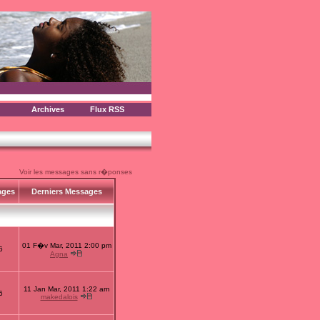
Archives
Flux RSS
Voir les messages sans r�ponses
ages
Derniers Messages
01 F�v Mar, 2011 2:00 pm
6
Agna
11 Jan Mar, 2011 1:22 am
6
makedalois