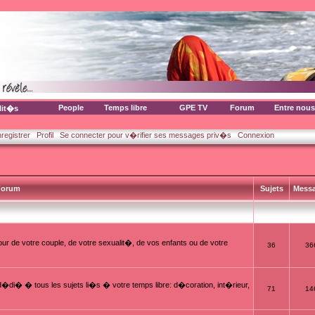
People
Temps libre
GPE TV
Forum
Entre nous
lit�s
nregistrer
Profil
Se connecter pour v�rifier ses messages priv�s
Connexion
orum
Sujets
Mess
ur de votre couple, de votre sexualit�, de vos enfants ou de votre
36
36
i� � tous les sujets li�s � votre temps libre: d�coration, int�rieur,
71
14