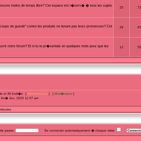
t encore moins de temps libre? Cet espace est r�serv� � tous les sujets
25
7
oups de gueule" contre les produits ne tenant pas leurs promesses? Cet
29
8
rir notre forum? Et si tu te pr�sentais en quelques mots pour que les
12
5
ible et 30 Invit�s [
Administrateur
] [
Mod�rateur
]
4 Ao� Jeu, 2025 11:57 am
 minutes
e passe:
Se connecter automatiquement � chaque visite