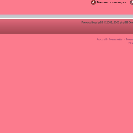
Nouveaux messages
Powered by
phpBB
© 2001, 2002 phpBB Group
Accueil
-
Newsletter
-
Nous
© 