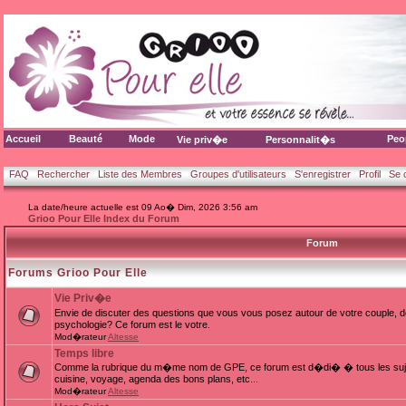
Accueil
Beauté
Mode
Peo
Vie priv�e
Personnalit�s
FAQ
Rechercher
Liste des Membres
Groupes d'utilisateurs
S'enregistrer
Profil
Se 
La date/heure actuelle est 09 Ao� Dim, 2026 3:56 am
Grioo Pour Elle Index du Forum
Forum
Forums Grioo Pour Elle
Vie Priv�e
Envie de discuter des questions que vous vous posez autour de votre couple, d
psychologie? Ce forum est le votre.
Mod�rateur
Altesse
Temps libre
Comme la rubrique du m�me nom de GPE, ce forum est d�di� � tous les sujets
cuisine, voyage, agenda des bons plans, etc...
Mod�rateur
Altesse