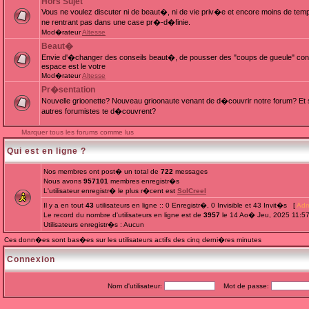
Hors Sujet
Vous ne voulez discuter ni de beaut�, ni de vie priv�e et encore moins de te
ne rentrant pas dans une case pr�-d�finie.
Mod�rateur
Altesse
Beaut�
Envie d'�changer des conseils beaut�, de pousser des "coups de gueule" cont
espace est le votre
Mod�rateur
Altesse
Pr�sentation
Nouvelle grioonette? Nouveau grioonaute venant de d�couvrir notre forum? Et s
autres forumistes te d�couvrent?
Marquer tous les forums comme lus
Qui est en ligne ?
Nos membres ont post� un total de
722
messages
Nous avons
957101
membres enregistr�s
L'utilisateur enregistr� le plus r�cent est
SolCreel
Il y a en tout
43
utilisateurs en ligne :: 0 Enregistr�, 0 Invisible et 43 Invit�s [
Adm
Le record du nombre d'utilisateurs en ligne est de
3957
le 14 Ao� Jeu, 2025 11:5
Utilisateurs enregistr�s : Aucun
Ces donn�es sont bas�es sur les utilisateurs actifs des cinq derni�res minutes
Connexion
Nom d'utilisateur:
Mot de passe: