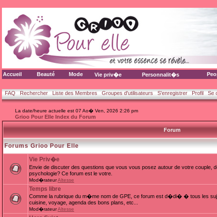
Accueil
Beauté
Mode
Peo
Vie priv�e
Personnalit�s
FAQ
Rechercher
Liste des Membres
Groupes d'utilisateurs
S'enregistrer
Profil
Se 
La date/heure actuelle est 07 Ao� Ven, 2026 2:26 pm
Grioo Pour Elle Index du Forum
Forum
Forums Grioo Pour Elle
Vie Priv�e
Envie de discuter des questions que vous vous posez autour de votre couple, d
psychologie? Ce forum est le votre.
Mod�rateur
Altesse
Temps libre
Comme la rubrique du m�me nom de GPE, ce forum est d�di� � tous les sujets
cuisine, voyage, agenda des bons plans, etc...
Mod�rateur
Altesse