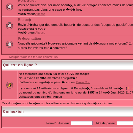
Hors Sujet
Vous ne voulez discuter ni de beaut�, ni de vie priv�e et encore moins de te
ne rentrant pas dans une case pr�-d�finie.
Mod�rateur
Altesse
Beaut�
Envie d'�changer des conseils beaut�, de pousser des "coups de gueule" cont
espace est le votre
Mod�rateur
Altesse
Pr�sentation
Nouvelle grioonette? Nouveau grioonaute venant de d�couvrir notre forum? Et s
autres forumistes te d�couvrent?
Marquer tous les forums comme lus
Qui est en ligne ?
Nos membres ont post� un total de
722
messages
Nous avons
957055
membres enregistr�s
L'utilisateur enregistr� le plus r�cent est
DaciaCur
Il y a en tout
69
utilisateurs en ligne :: 0 Enregistr�, 0 Invisible et 69 Invit�s [
Adm
Le record du nombre d'utilisateurs en ligne est de
3957
le 14 Ao� Jeu, 2025 11:5
Utilisateurs enregistr�s : Aucun
Ces donn�es sont bas�es sur les utilisateurs actifs des cinq derni�res minutes
Connexion
Nom d'utilisateur:
Mot de passe: