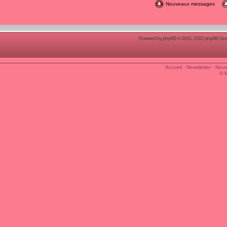
Nouveaux messages
Powered by
phpBB
© 2001, 2002 phpBB Group
Accueil
-
Newsletter
-
Nous
© 