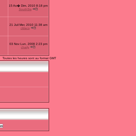
15 Ao� Dim, 2010 8:18 pm
1
SouthSis
21 Juil Mer, 2010 11:38 am
7
cldaco
03 Nov Lun, 2008 2:23 pm
2
charly
Toutes les heures sont au format GMT