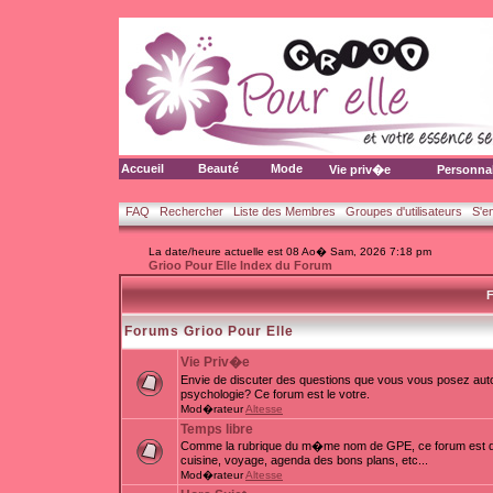
Accueil
Beauté
Mode
Vie priv�e
Personna
FAQ
Rechercher
Liste des Membres
Groupes d'utilisateurs
S'e
La date/heure actuelle est 08 Ao� Sam, 2026 7:18 pm
Grioo Pour Elle Index du Forum
F
Forums Grioo Pour Elle
Vie Priv�e
Envie de discuter des questions que vous vous posez auto
psychologie? Ce forum est le votre.
Mod�rateur
Altesse
Temps libre
Comme la rubrique du m�me nom de GPE, ce forum est d�d
cuisine, voyage, agenda des bons plans, etc...
Mod�rateur
Altesse