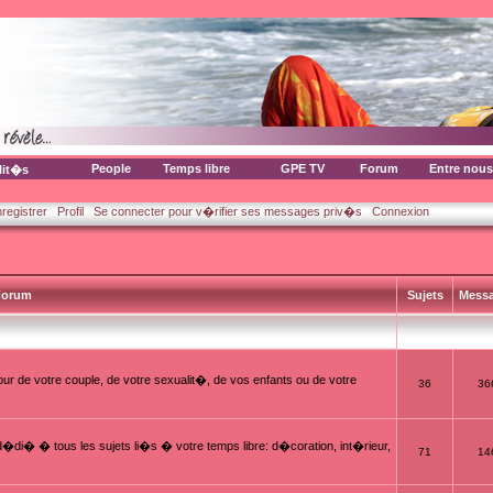
People
Temps libre
GPE TV
Forum
Entre nous
lit�s
nregistrer
Profil
Se connecter pour v�rifier ses messages priv�s
Connexion
orum
Sujets
Mess
ur de votre couple, de votre sexualit�, de vos enfants ou de votre
36
36
i� � tous les sujets li�s � votre temps libre: d�coration, int�rieur,
71
14