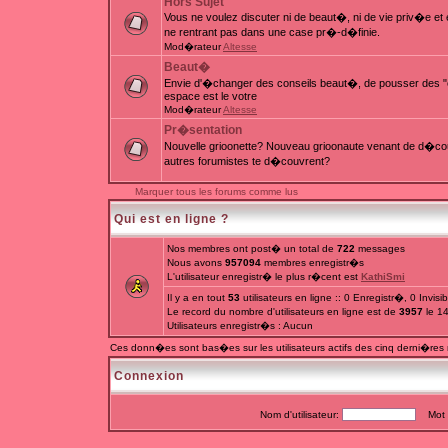
Hors Sujet
Vous ne voulez discuter ni de beaut�, ni de vie priv�e e
ne rentrant pas dans une case pr�-d�finie.
Mod�rateur
Altesse
Beaut�
Envie d'�changer des conseils beaut�, de pousser des "c
espace est le votre
Mod�rateur
Altesse
Pr�sentation
Nouvelle grioonette? Nouveau grioonaute venant de d�couv
autres forumistes te d�couvrent?
Marquer tous les forums comme lus
Qui est en ligne ?
Nos membres ont post� un total de
722
messages
Nous avons
957094
membres enregistr�s
L'utilisateur enregistr� le plus r�cent est
KathiSmi
Il y a en tout
53
utilisateurs en ligne :: 0 Enregistr�, 0 Invis
Le record du nombre d'utilisateurs en ligne est de
3957
le 1
Utilisateurs enregistr�s : Aucun
Ces donn�es sont bas�es sur les utilisateurs actifs des cinq derni�res
Connexion
Nom d'utilisateur:
Mot d