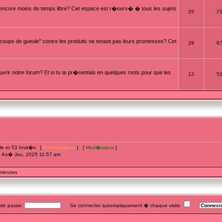
t encore moins de temps libre? Cet espace est r�serv� � tous les sujets
25
7
oups de gueule" contre les produits ne tenant pas leurs promesses? Cet
29
8
rir notre forum? Et si tu te pr�sentais en quelques mots pour que les
12
5
ible et 53 Invit�s [
Administrateur
] [
Mod�rateur
]
4 Ao� Jeu, 2025 11:57 am
 minutes
e passe:
Se connecter automatiquement � chaque visite