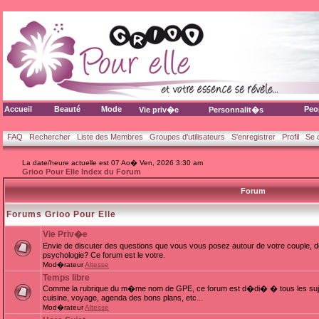
Accueil
Beauté
Mode
Peo
Vie priv�e
Personnalit�s
FAQ
Rechercher
Liste des Membres
Groupes d'utilisateurs
S'enregistrer
Profil
Se 
La date/heure actuelle est 07 Ao� Ven, 2026 3:30 am
Grioo Pour Elle Index du Forum
Forum
Forums Grioo Pour Elle
Vie Priv�e
Envie de discuter des questions que vous vous posez autour de votre couple, d
psychologie? Ce forum est le votre.
Mod�rateur
Altesse
Temps libre
Comme la rubrique du m�me nom de GPE, ce forum est d�di� � tous les sujets
cuisine, voyage, agenda des bons plans, etc...
Mod�rateur
Altesse