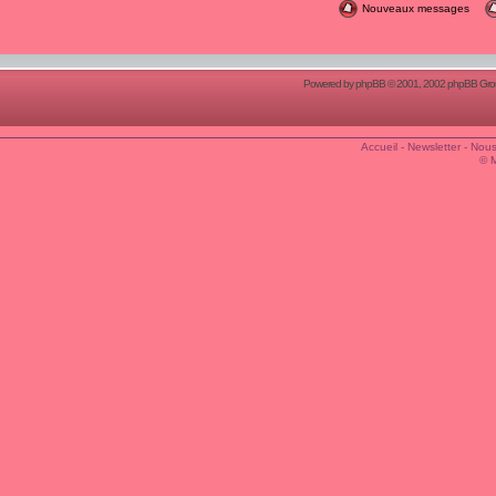
Nouveaux messages
Powered by
phpBB
© 2001, 2002 phpBB Group
Accueil
-
Newsletter
-
Nous
© 