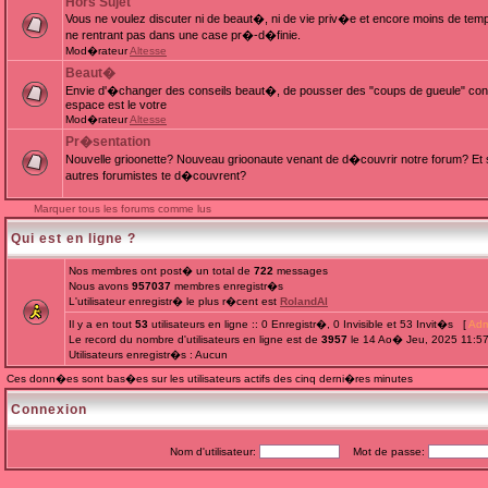
Hors Sujet
Vous ne voulez discuter ni de beaut�, ni de vie priv�e et encore moins de te
ne rentrant pas dans une case pr�-d�finie.
Mod�rateur
Altesse
Beaut�
Envie d'�changer des conseils beaut�, de pousser des "coups de gueule" cont
espace est le votre
Mod�rateur
Altesse
Pr�sentation
Nouvelle grioonette? Nouveau grioonaute venant de d�couvrir notre forum? Et s
autres forumistes te d�couvrent?
Marquer tous les forums comme lus
Qui est en ligne ?
Nos membres ont post� un total de
722
messages
Nous avons
957037
membres enregistr�s
L'utilisateur enregistr� le plus r�cent est
RolandAl
Il y a en tout
53
utilisateurs en ligne :: 0 Enregistr�, 0 Invisible et 53 Invit�s [
Adm
Le record du nombre d'utilisateurs en ligne est de
3957
le 14 Ao� Jeu, 2025 11:5
Utilisateurs enregistr�s : Aucun
Ces donn�es sont bas�es sur les utilisateurs actifs des cinq derni�res minutes
Connexion
Nom d'utilisateur:
Mot de passe: