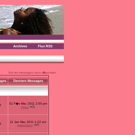
Archives
Flux RSS
Voir les messages sans r�ponses
ages
Derniers Messages
01 F�v Mar, 2011 2:00 pm
6
Agna
11 Jan Mar, 2011 1:22 am
6
makedalois