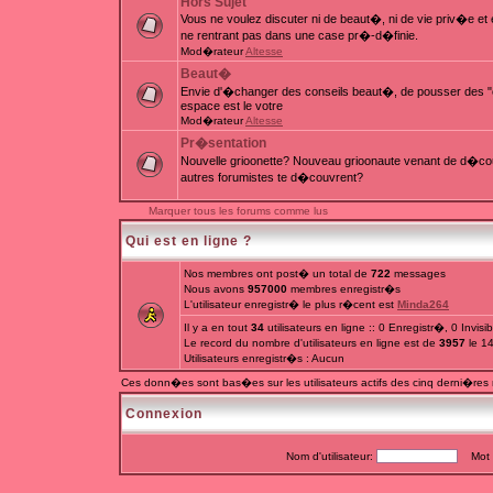
Hors Sujet
Vous ne voulez discuter ni de beaut�, ni de vie priv�e e
ne rentrant pas dans une case pr�-d�finie.
Mod�rateur
Altesse
Beaut�
Envie d'�changer des conseils beaut�, de pousser des "c
espace est le votre
Mod�rateur
Altesse
Pr�sentation
Nouvelle grioonette? Nouveau grioonaute venant de d�couv
autres forumistes te d�couvrent?
Marquer tous les forums comme lus
Qui est en ligne ?
Nos membres ont post� un total de
722
messages
Nous avons
957000
membres enregistr�s
L'utilisateur enregistr� le plus r�cent est
Minda264
Il y a en tout
34
utilisateurs en ligne :: 0 Enregistr�, 0 Invis
Le record du nombre d'utilisateurs en ligne est de
3957
le 1
Utilisateurs enregistr�s : Aucun
Ces donn�es sont bas�es sur les utilisateurs actifs des cinq derni�res
Connexion
Nom d'utilisateur:
Mot d