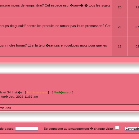
t encore moins de temps libre? Cet espace est r�serv� � tous les sujets
25
7
oups de gueule" contre les produits ne tenant pas leurs promesses? Cet
29
8
rir notre forum? Et si tu te pr�sentais en quelques mots pour que les
12
5
ible et 34 Invit�s [
Administrateur
] [
Mod�rateur
]
4 Ao� Jeu, 2025 11:57 am
 minutes
e passe:
Se connecter automatiquement � chaque visite