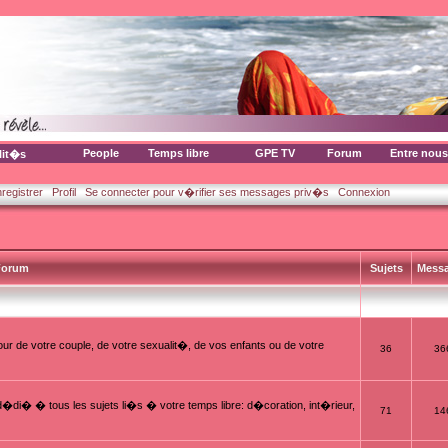
People
Temps libre
GPE TV
Forum
Entre nous
lit�s
nregistrer
Profil
Se connecter pour v�rifier ses messages priv�s
Connexion
orum
Sujets
Mess
ur de votre couple, de votre sexualit�, de vos enfants ou de votre
36
36
i� � tous les sujets li�s � votre temps libre: d�coration, int�rieur,
71
14