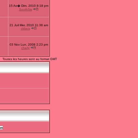
15 Ao� Dim, 2010 8:18 pm
1
SouthSis
21 Juil Mer, 2010 11:38 am
7
cldaco
03 Nov Lun, 2008 2:23 pm
2
charly
Toutes les heures sont au format GMT