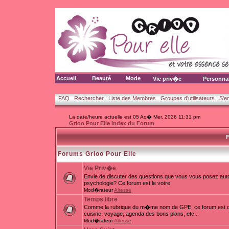
Accueil
Beauté
Mode
Vie priv�e
Personna
FAQ
Rechercher
Liste des Membres
Groupes d'utilisateurs
S'e
La date/heure actuelle est 05 Ao� Mer, 2026 11:31 pm
Grioo Pour Elle Index du Forum
F
Forums Grioo Pour Elle
Vie Priv�e
Envie de discuter des questions que vous vous posez auto
psychologie? Ce forum est le votre.
Mod�rateur
Altesse
Temps libre
Comme la rubrique du m�me nom de GPE, ce forum est d�d
cuisine, voyage, agenda des bons plans, etc...
Mod�rateur
Altesse