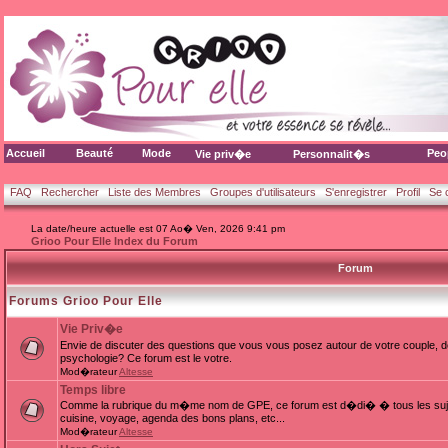
Accueil
Beauté
Mode
Peo
Vie priv�e
Personnalit�s
FAQ
Rechercher
Liste des Membres
Groupes d'utilisateurs
S'enregistrer
Profil
Se 
La date/heure actuelle est 07 Ao� Ven, 2026 9:41 pm
Grioo Pour Elle Index du Forum
Forum
Forums Grioo Pour Elle
Vie Priv�e
Envie de discuter des questions que vous vous posez autour de votre couple, d
psychologie? Ce forum est le votre.
Mod�rateur
Altesse
Temps libre
Comme la rubrique du m�me nom de GPE, ce forum est d�di� � tous les sujets
cuisine, voyage, agenda des bons plans, etc...
Mod�rateur
Altesse