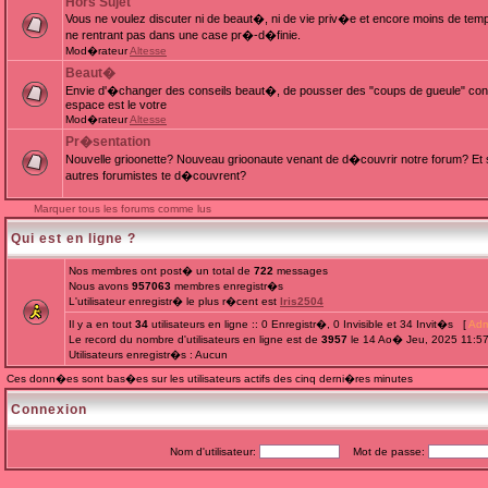
Hors Sujet
Vous ne voulez discuter ni de beaut�, ni de vie priv�e et encore moins de te
ne rentrant pas dans une case pr�-d�finie.
Mod�rateur
Altesse
Beaut�
Envie d'�changer des conseils beaut�, de pousser des "coups de gueule" cont
espace est le votre
Mod�rateur
Altesse
Pr�sentation
Nouvelle grioonette? Nouveau grioonaute venant de d�couvrir notre forum? Et s
autres forumistes te d�couvrent?
Marquer tous les forums comme lus
Qui est en ligne ?
Nos membres ont post� un total de
722
messages
Nous avons
957063
membres enregistr�s
L'utilisateur enregistr� le plus r�cent est
Iris2504
Il y a en tout
34
utilisateurs en ligne :: 0 Enregistr�, 0 Invisible et 34 Invit�s [
Adm
Le record du nombre d'utilisateurs en ligne est de
3957
le 14 Ao� Jeu, 2025 11:5
Utilisateurs enregistr�s : Aucun
Ces donn�es sont bas�es sur les utilisateurs actifs des cinq derni�res minutes
Connexion
Nom d'utilisateur:
Mot de passe: