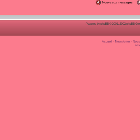
Nouveaux messages
Powered by
phpBB
© 2001, 2002 phpBB Group
Accueil
-
Newsletter
-
Nous
© 