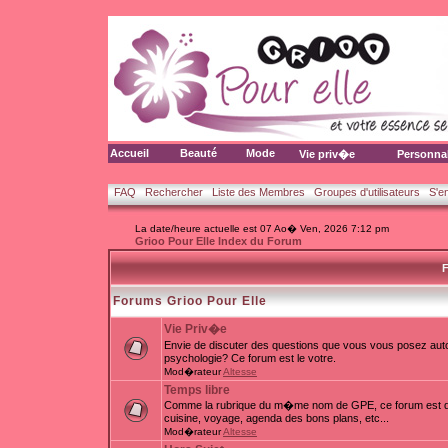
Accueil
Beauté
Mode
Vie priv�e
Personna
FAQ
Rechercher
Liste des Membres
Groupes d'utilisateurs
S'e
La date/heure actuelle est 07 Ao� Ven, 2026 7:12 pm
Grioo Pour Elle Index du Forum
F
Forums Grioo Pour Elle
Vie Priv�e
Envie de discuter des questions que vous vous posez auto
psychologie? Ce forum est le votre.
Mod�rateur
Altesse
Temps libre
Comme la rubrique du m�me nom de GPE, ce forum est d�d
cuisine, voyage, agenda des bons plans, etc...
Mod�rateur
Altesse