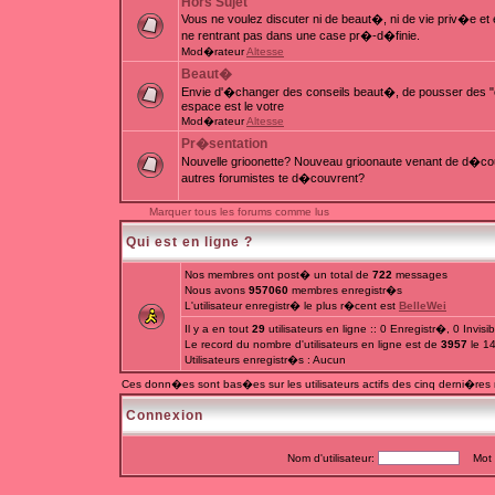
Hors Sujet
Vous ne voulez discuter ni de beaut�, ni de vie priv�e e
ne rentrant pas dans une case pr�-d�finie.
Mod�rateur
Altesse
Beaut�
Envie d'�changer des conseils beaut�, de pousser des "c
espace est le votre
Mod�rateur
Altesse
Pr�sentation
Nouvelle grioonette? Nouveau grioonaute venant de d�couv
autres forumistes te d�couvrent?
Marquer tous les forums comme lus
Qui est en ligne ?
Nos membres ont post� un total de
722
messages
Nous avons
957060
membres enregistr�s
L'utilisateur enregistr� le plus r�cent est
BelleWei
Il y a en tout
29
utilisateurs en ligne :: 0 Enregistr�, 0 Invis
Le record du nombre d'utilisateurs en ligne est de
3957
le 1
Utilisateurs enregistr�s : Aucun
Ces donn�es sont bas�es sur les utilisateurs actifs des cinq derni�res
Connexion
Nom d'utilisateur:
Mot d