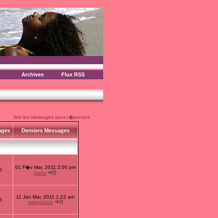
Archives
Flux RSS
Voir les messages sans r�ponses
ages
Derniers Messages
01 F�v Mar, 2011 2:00 pm
6
Agna
11 Jan Mar, 2011 1:22 am
6
makedalois