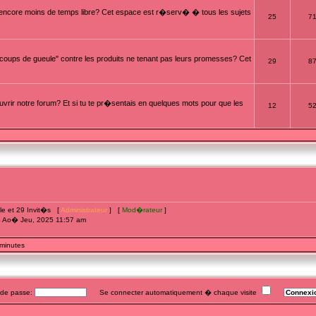
t encore moins de temps libre? Cet espace est r�serv� � tous les sujets
25
7
oups de gueule" contre les produits ne tenant pas leurs promesses? Cet
29
8
rir notre forum? Et si tu te pr�sentais en quelques mots pour que les
12
5
ible et 29 Invit�s [
Administrateur
] [
Mod�rateur
]
4 Ao� Jeu, 2025 11:57 am
 minutes
e passe:
Se connecter automatiquement � chaque visite