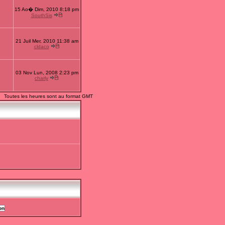
15 Ao� Dim, 2010 8:18 pm
1
SouthSis
21 Juil Mer, 2010 11:38 am
7
cldaco
03 Nov Lun, 2008 2:23 pm
2
charly
Toutes les heures sont au format GMT