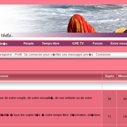
People
Temps libre
GPE TV
Forum
Entre nous
lit�s
nregistrer
Profil
Se connecter pour v�rifier ses messages priv�s
Connexion
orum
Sujets
Mess
ur de votre couple, de votre sexualit�, de vos enfants ou de votre
36
36
i� � tous les sujets li�s � votre temps libre: d�coration, int�rieur,
71
14