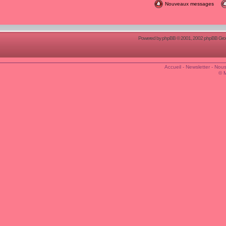
Nouveaux messages
Powered by
phpBB
© 2001, 2002 phpBB Group
Accueil
-
Newsletter
-
Nous
© 