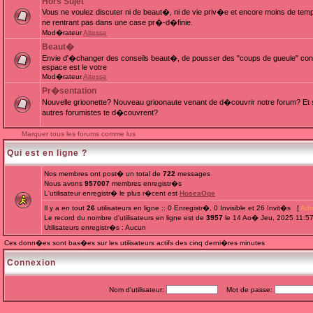
Hors Sujet
Vous ne voulez discuter ni de beaut�, ni de vie priv�e et encore moins de te
ne rentrant pas dans une case pr�-d�finie.
Mod�rateur
Altesse
Beaut�
Envie d'�changer des conseils beaut�, de pousser des "coups de gueule" cont
espace est le votre
Mod�rateur
Altesse
Pr�sentation
Nouvelle grioonette? Nouveau grioonaute venant de d�couvrir notre forum? Et s
autres forumistes te d�couvrent?
Marquer tous les forums comme lus
Qui est en ligne ?
Nos membres ont post� un total de
722
messages
Nous avons
957007
membres enregistr�s
L'utilisateur enregistr� le plus r�cent est
HoseaOqe
Il y a en tout
26
utilisateurs en ligne :: 0 Enregistr�, 0 Invisible et 26 Invit�s [
Adm
Le record du nombre d'utilisateurs en ligne est de
3957
le 14 Ao� Jeu, 2025 11:5
Utilisateurs enregistr�s : Aucun
Ces donn�es sont bas�es sur les utilisateurs actifs des cinq derni�res minutes
Connexion
Nom d'utilisateur:
Mot de passe: