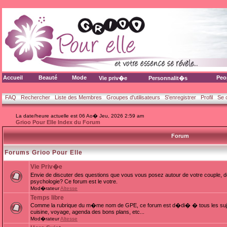
Accueil
Beauté
Mode
Peo
Vie priv�e
Personnalit�s
FAQ
Rechercher
Liste des Membres
Groupes d'utilisateurs
S'enregistrer
Profil
Se 
La date/heure actuelle est 06 Ao� Jeu, 2026 2:59 am
Grioo Pour Elle Index du Forum
Forum
Forums Grioo Pour Elle
Vie Priv�e
Envie de discuter des questions que vous vous posez autour de votre couple, d
psychologie? Ce forum est le votre.
Mod�rateur
Altesse
Temps libre
Comme la rubrique du m�me nom de GPE, ce forum est d�di� � tous les sujets
cuisine, voyage, agenda des bons plans, etc...
Mod�rateur
Altesse