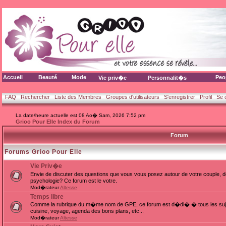
Accueil
Beauté
Mode
Peo
Vie priv�e
Personnalit�s
FAQ
Rechercher
Liste des Membres
Groupes d'utilisateurs
S'enregistrer
Profil
Se 
La date/heure actuelle est 08 Ao� Sam, 2026 7:52 pm
Grioo Pour Elle Index du Forum
Forum
Forums Grioo Pour Elle
Vie Priv�e
Envie de discuter des questions que vous vous posez autour de votre couple, d
psychologie? Ce forum est le votre.
Mod�rateur
Altesse
Temps libre
Comme la rubrique du m�me nom de GPE, ce forum est d�di� � tous les sujets
cuisine, voyage, agenda des bons plans, etc...
Mod�rateur
Altesse