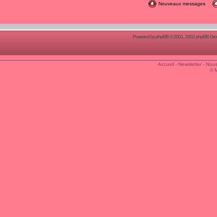
Nouveaux messages
Powered by
phpBB
© 2001, 2002 phpBB Group
Accueil
-
Newsletter
-
Nous
© 