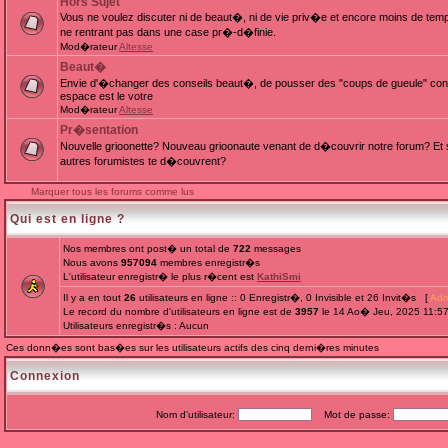
Hors Sujet
Vous ne voulez discuter ni de beaut�, ni de vie priv�e et encore moins de te
ne rentrant pas dans une case pr�-d�finie.
Mod�rateur
Altesse
Beaut�
Envie d'�changer des conseils beaut�, de pousser des "coups de gueule" cont
espace est le votre
Mod�rateur
Altesse
Pr�sentation
Nouvelle grioonette? Nouveau grioonaute venant de d�couvrir notre forum? Et s
autres forumistes te d�couvrent?
Marquer tous les forums comme lus
Qui est en ligne ?
Nos membres ont post� un total de
722
messages
Nous avons
957094
membres enregistr�s
L'utilisateur enregistr� le plus r�cent est
KathiSmi
Il y a en tout
26
utilisateurs en ligne :: 0 Enregistr�, 0 Invisible et 26 Invit�s [
Adm
Le record du nombre d'utilisateurs en ligne est de
3957
le 14 Ao� Jeu, 2025 11:5
Utilisateurs enregistr�s : Aucun
Ces donn�es sont bas�es sur les utilisateurs actifs des cinq derni�res minutes
Connexion
Nom d'utilisateur:
Mot de passe: