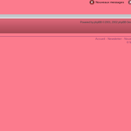
Nouveaux messages
Powered by
phpBB
© 2001, 2002 phpBB Group
Accueil
-
Newsletter
-
Nous
© 