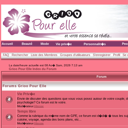
Accueil
Beauté
Mode
Peo
Vie priv�e
Personnalit�s
FAQ
Rechercher
Liste des Membres
Groupes d'utilisateurs
S'enregistrer
Profil
Se 
La date/heure actuelle est 08 Ao� Sam, 2026 7:13 am
Grioo Pour Elle Index du Forum
Forum
Forums Grioo Pour Elle
Vie Priv�e
Envie de discuter des questions que vous vous posez autour de votre couple, d
psychologie? Ce forum est le votre.
Mod�rateur
Altesse
Temps libre
Comme la rubrique du m�me nom de GPE, ce forum est d�di� � tous les sujets
cuisine, voyage, agenda des bons plans, etc...
Mod�rateur
Altesse