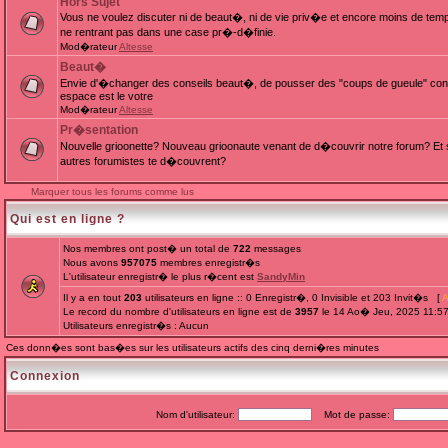
Hors Sujet
Vous ne voulez discuter ni de beaut�, ni de vie priv�e et encore moins de te
ne rentrant pas dans une case pr�-d�finie.
Mod�rateur
Altesse
Beaut�
Envie d'�changer des conseils beaut�, de pousser des "coups de gueule" cont
espace est le votre
Mod�rateur
Altesse
Pr�sentation
Nouvelle grioonette? Nouveau grioonaute venant de d�couvrir notre forum? Et s
autres forumistes te d�couvrent?
Marquer tous les forums comme lus
Qui est en ligne ?
Nos membres ont post� un total de
722
messages
Nous avons
957075
membres enregistr�s
L'utilisateur enregistr� le plus r�cent est
SandyMin
Il y a en tout
203
utilisateurs en ligne :: 0 Enregistr�, 0 Invisible et 203 Invit�s [
A
Le record du nombre d'utilisateurs en ligne est de
3957
le 14 Ao� Jeu, 2025 11:5
Utilisateurs enregistr�s : Aucun
Ces donn�es sont bas�es sur les utilisateurs actifs des cinq derni�res minutes
Connexion
Nom d'utilisateur:
Mot de passe: