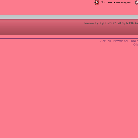
Nouveaux messages
Powered by
phpBB
© 2001, 2002 phpBB Group
Accueil
-
Newsletter
-
Nous
© 