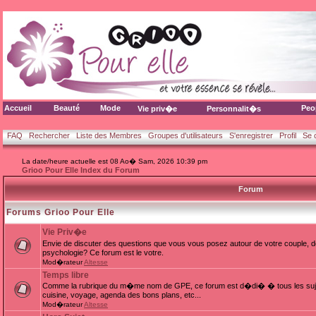
Accueil
Beauté
Mode
Peo
Vie priv�e
Personnalit�s
FAQ
Rechercher
Liste des Membres
Groupes d'utilisateurs
S'enregistrer
Profil
Se 
La date/heure actuelle est 08 Ao� Sam, 2026 10:39 pm
Grioo Pour Elle Index du Forum
Forum
Forums Grioo Pour Elle
Vie Priv�e
Envie de discuter des questions que vous vous posez autour de votre couple, d
psychologie? Ce forum est le votre.
Mod�rateur
Altesse
Temps libre
Comme la rubrique du m�me nom de GPE, ce forum est d�di� � tous les sujets
cuisine, voyage, agenda des bons plans, etc...
Mod�rateur
Altesse