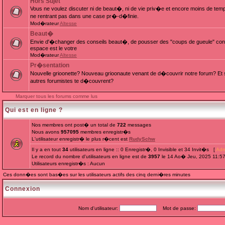
Hors Sujet
Vous ne voulez discuter ni de beaut�, ni de vie priv�e et encore moins de te
ne rentrant pas dans une case pr�-d�finie.
Mod�rateur
Altesse
Beaut�
Envie d'�changer des conseils beaut�, de pousser des "coups de gueule" cont
espace est le votre
Mod�rateur
Altesse
Pr�sentation
Nouvelle grioonette? Nouveau grioonaute venant de d�couvrir notre forum? Et s
autres forumistes te d�couvrent?
Marquer tous les forums comme lus
Qui est en ligne ?
Nos membres ont post� un total de
722
messages
Nous avons
957095
membres enregistr�s
L'utilisateur enregistr� le plus r�cent est
RudySchw
Il y a en tout
34
utilisateurs en ligne :: 0 Enregistr�, 0 Invisible et 34 Invit�s [
Adm
Le record du nombre d'utilisateurs en ligne est de
3957
le 14 Ao� Jeu, 2025 11:5
Utilisateurs enregistr�s : Aucun
Ces donn�es sont bas�es sur les utilisateurs actifs des cinq derni�res minutes
Connexion
Nom d'utilisateur:
Mot de passe: