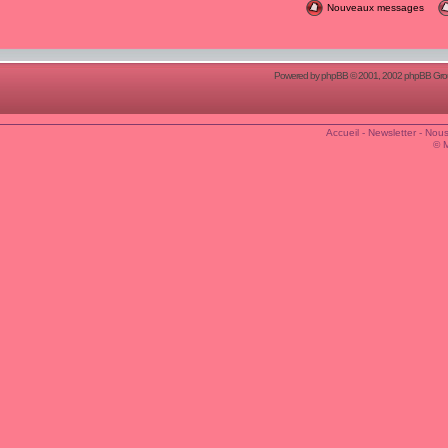
Nouveaux messages
Powered by
phpBB
© 2001, 2002 phpBB Group
Accueil
-
Newsletter
-
Nous
© 