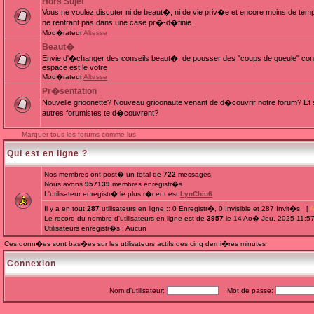
Hors Sujet
Vous ne voulez discuter ni de beaut�, ni de vie priv�e et encore moins de te
ne rentrant pas dans une case pr�-d�finie.
Mod�rateur
Altesse
Beaut�
Envie d'�changer des conseils beaut�, de pousser des "coups de gueule" cont
espace est le votre
Mod�rateur
Altesse
Pr�sentation
Nouvelle grioonette? Nouveau grioonaute venant de d�couvrir notre forum? Et s
autres forumistes te d�couvrent?
Marquer tous les forums comme lus
Qui est en ligne ?
Nos membres ont post� un total de
722
messages
Nous avons
957139
membres enregistr�s
L'utilisateur enregistr� le plus r�cent est
LynChiu6
Il y a en tout
287
utilisateurs en ligne :: 0 Enregistr�, 0 Invisible et 287 Invit�s [
A
Le record du nombre d'utilisateurs en ligne est de
3957
le 14 Ao� Jeu, 2025 11:5
Utilisateurs enregistr�s : Aucun
Ces donn�es sont bas�es sur les utilisateurs actifs des cinq derni�res minutes
Connexion
Nom d'utilisateur:
Mot de passe: