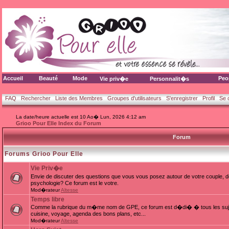
Accueil
Beauté
Mode
Peo
Vie priv�e
Personnalit�s
FAQ
Rechercher
Liste des Membres
Groupes d'utilisateurs
S'enregistrer
Profil
Se 
La date/heure actuelle est 10 Ao� Lun, 2026 4:12 am
Grioo Pour Elle Index du Forum
Forum
Forums Grioo Pour Elle
Vie Priv�e
Envie de discuter des questions que vous vous posez autour de votre couple, d
psychologie? Ce forum est le votre.
Mod�rateur
Altesse
Temps libre
Comme la rubrique du m�me nom de GPE, ce forum est d�di� � tous les sujets
cuisine, voyage, agenda des bons plans, etc...
Mod�rateur
Altesse