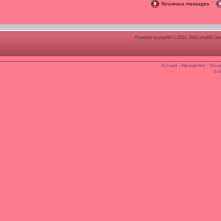
Nouveaux messages
Powered by
phpBB
© 2001, 2002 phpBB Group
Accueil
-
Newsletter
-
Nous
© 