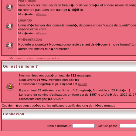
Hors Sujet
Vous ne voulez discuter ni de beaut�, ni de vie priv�e et encore moins de te
ne rentrant pas dans une case pr�-d�finie.
Mod�rateur
Altesse
Beaut�
Envie d'�changer des conseils beaut�, de pousser des "coups de gueule" cont
espace est le votre
Mod�rateur
Altesse
Pr�sentation
Nouvelle grioonette? Nouveau grioonaute venant de d�couvrir notre forum? Et s
autres forumistes te d�couvrent?
Marquer tous les forums comme lus
Qui est en ligne ?
Nos membres ont post� un total de
722
messages
Nous avons
957042
membres enregistr�s
L'utilisateur enregistr� le plus r�cent est
jmhah
Il y a en tout
55
utilisateurs en ligne :: 0 Enregistr�, 0 Invisible et 55 Invit�s [
Adm
Le record du nombre d'utilisateurs en ligne est de
3957
le 14 Ao� Jeu, 2025 11:5
Utilisateurs enregistr�s : Aucun
Ces donn�es sont bas�es sur les utilisateurs actifs des cinq derni�res minutes
Connexion
Nom d'utilisateur:
Mot de passe: