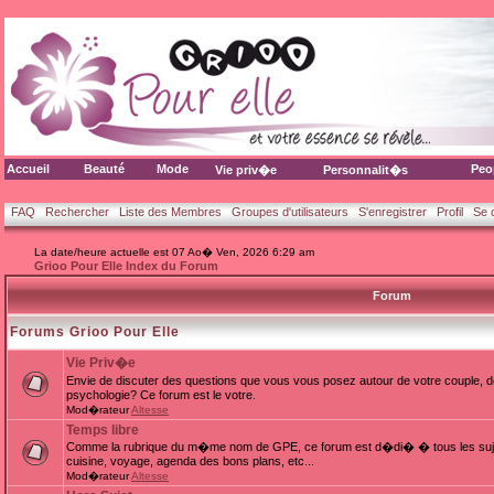
Accueil
Beauté
Mode
Peo
Vie priv�e
Personnalit�s
FAQ
Rechercher
Liste des Membres
Groupes d'utilisateurs
S'enregistrer
Profil
Se 
La date/heure actuelle est 07 Ao� Ven, 2026 6:29 am
Grioo Pour Elle Index du Forum
Forum
Forums Grioo Pour Elle
Vie Priv�e
Envie de discuter des questions que vous vous posez autour de votre couple, d
psychologie? Ce forum est le votre.
Mod�rateur
Altesse
Temps libre
Comme la rubrique du m�me nom de GPE, ce forum est d�di� � tous les sujets
cuisine, voyage, agenda des bons plans, etc...
Mod�rateur
Altesse