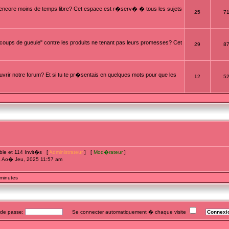
t encore moins de temps libre? Cet espace est r�serv� � tous les sujets
25
7
oups de gueule" contre les produits ne tenant pas leurs promesses? Cet
29
8
rir notre forum? Et si tu te pr�sentais en quelques mots pour que les
12
5
sible et 114 Invit�s [
Administrateur
] [
Mod�rateur
]
4 Ao� Jeu, 2025 11:57 am
 minutes
e passe:
Se connecter automatiquement � chaque visite