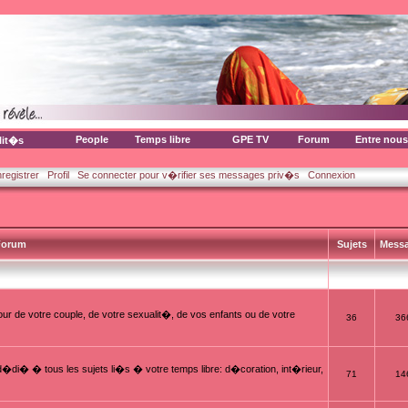
People
Temps libre
GPE TV
Forum
Entre nous
lit�s
nregistrer
Profil
Se connecter pour v�rifier ses messages priv�s
Connexion
orum
Sujets
Mess
ur de votre couple, de votre sexualit�, de vos enfants ou de votre
36
36
i� � tous les sujets li�s � votre temps libre: d�coration, int�rieur,
71
14