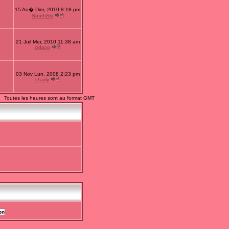
15 Ao� Dim, 2010 8:18 pm
1
SouthSis
21 Juil Mer, 2010 11:38 am
7
cldaco
03 Nov Lun, 2008 2:23 pm
2
charly
Toutes les heures sont au format GMT