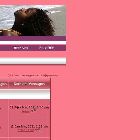
Archives
Flux RSS
Voir les messages sans r�ponses
ages
Derniers Messages
01 F�v Mar, 2011 2:00 pm
6
Agna
11 Jan Mar, 2011 1:22 am
6
makedalois