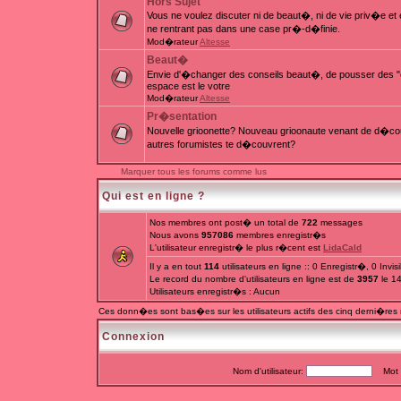
Hors Sujet
Vous ne voulez discuter ni de beaut�, ni de vie priv�e e
ne rentrant pas dans une case pr�-d�finie.
Mod�rateur
Altesse
Beaut�
Envie d'�changer des conseils beaut�, de pousser des "c
espace est le votre
Mod�rateur
Altesse
Pr�sentation
Nouvelle grioonette? Nouveau grioonaute venant de d�couv
autres forumistes te d�couvrent?
Marquer tous les forums comme lus
Qui est en ligne ?
Nos membres ont post� un total de
722
messages
Nous avons
957086
membres enregistr�s
L'utilisateur enregistr� le plus r�cent est
LidaCald
Il y a en tout
114
utilisateurs en ligne :: 0 Enregistr�, 0 Invi
Le record du nombre d'utilisateurs en ligne est de
3957
le 1
Utilisateurs enregistr�s : Aucun
Ces donn�es sont bas�es sur les utilisateurs actifs des cinq derni�res
Connexion
Nom d'utilisateur:
Mot d