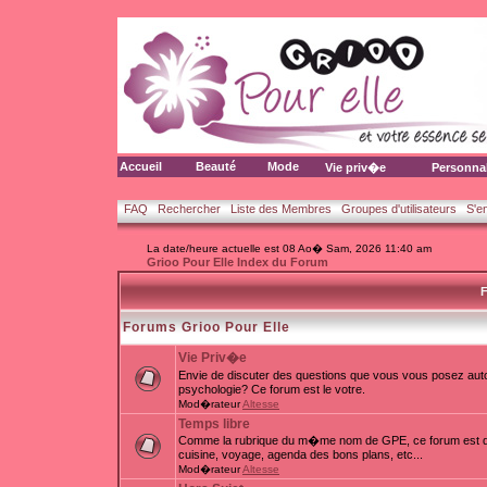
Accueil
Beauté
Mode
Vie priv�e
Personna
FAQ
Rechercher
Liste des Membres
Groupes d'utilisateurs
S'e
La date/heure actuelle est 08 Ao� Sam, 2026 11:40 am
Grioo Pour Elle Index du Forum
F
Forums Grioo Pour Elle
Vie Priv�e
Envie de discuter des questions que vous vous posez auto
psychologie? Ce forum est le votre.
Mod�rateur
Altesse
Temps libre
Comme la rubrique du m�me nom de GPE, ce forum est d�d
cuisine, voyage, agenda des bons plans, etc...
Mod�rateur
Altesse