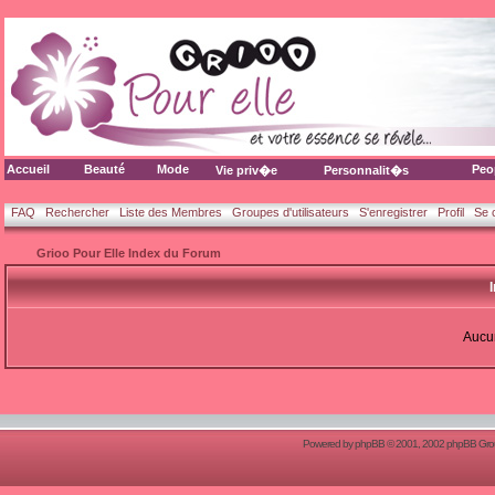
Accueil
Beauté
Mode
Peo
Vie priv�e
Personnalit�s
FAQ
Rechercher
Liste des Membres
Groupes d'utilisateurs
S'enregistrer
Profil
Se 
Grioo Pour Elle Index du Forum
Aucun
Powered by
phpBB
© 2001, 2002 phpBB Group