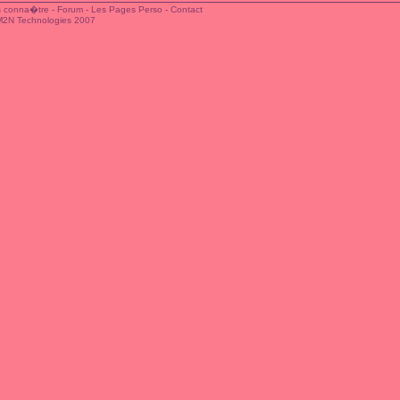
 conna�tre
-
Forum
-
Les Pages Perso
-
Contact
M2N Technologies 2007