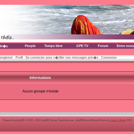
People
Temps libre
GPE TV
Forum
Entre nous
lit�s
nregistrer
Profil
Se connecter pour v�rifier ses messages priv�s
Connexion
Informations
Aucun groupe n'existe
Powered by
phpBB
© 2001, 2002 phpBB Group Traduction par :
phpBB-fr.com
Airhead theme by
Zarron Media
2003