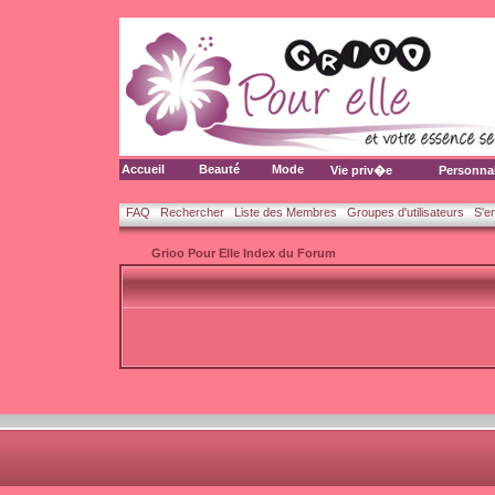
Accueil
Beauté
Mode
Vie priv�e
Personna
FAQ
Rechercher
Liste des Membres
Groupes d'utilisateurs
S'e
Grioo Pour Elle Index du Forum