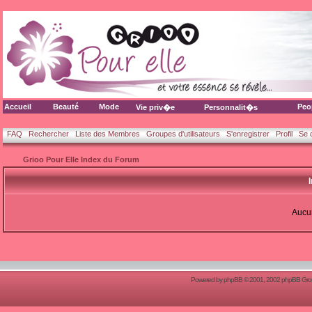
Accueil
Beauté
Mode
Peo
Vie priv�e
Personnalit�s
FAQ
Rechercher
Liste des Membres
Groupes d'utilisateurs
S'enregistrer
Profil
Se 
Grioo Pour Elle Index du Forum
Aucun
Powered by
phpBB
© 2001, 2002 phpBB Group