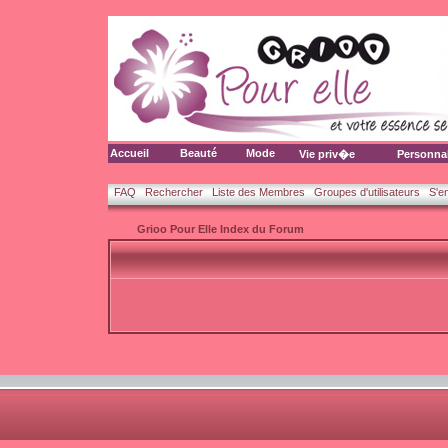
Accueil
Beauté
Mode
Vie priv�e
Personna
FAQ
Rechercher
Liste des Membres
Groupes d'utilisateurs
S'e
Grioo Pour Elle Index du Forum