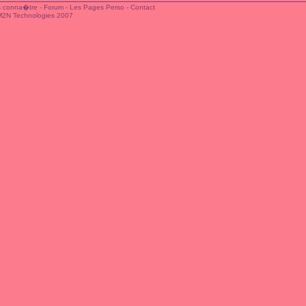
 conna�tre
-
Forum
-
Les Pages Perso
-
Contact
M2N Technologies 2007