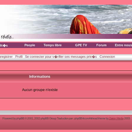
People
Temps libre
GPE TV
Forum
Entre nous
lit�s
nregistrer
Profil
Se connecter pour v�rifier ses messages priv�s
Connexion
Informations
Aucun groupe n'existe
Powered by
phpBB
© 2001, 2002 phpBB Group Traduction par :
phpBB-fr.com
Airhead theme by
Zarron Media
2003