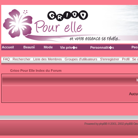
Accueil
Beauté
Mode
Peo
Vie priv�e
Personnalit�s
FAQ
Rechercher
Liste des Membres
Groupes d'utilisateurs
S'enregistrer
Profil
Se 
Grioo Pour Elle Index du Forum
Aucun
Powered by
phpBB
© 2001, 2002 phpBB Group