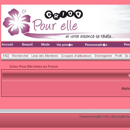
Accueil
Beauté
Mode
Peo
Vie priv�e
Personnalit�s
FAQ
Rechercher
Liste des Membres
Groupes d'utilisateurs
S'enregistrer
Profil
Se 
Grioo Pour Elle Index du Forum
Aucun
Powered by
phpBB
© 2001, 2002 phpBB Group