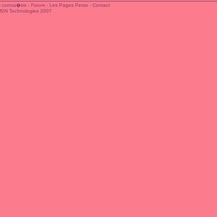
 conna�tre
-
Forum
-
Les Pages Perso
-
Contact
M2N Technologies 2007