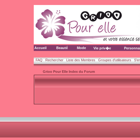
Accueil
Beauté
Mode
Vie priv�e
Personna
FAQ
Rechercher
Liste des Membres
Groupes d'utilisateurs
S'e
Grioo Pour Elle Index du Forum