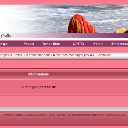
People
Temps libre
GPE TV
Forum
Entre nous
lit�s
nregistrer
Profil
Se connecter pour v�rifier ses messages priv�s
Connexion
Informations
Aucun groupe n'existe
Powered by
phpBB
© 2001, 2002 phpBB Group Traduction par :
phpBB-fr.com
Airhead theme by
Zarron Media
2003