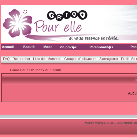
Accueil
Beauté
Mode
Peo
Vie priv�e
Personnalit�s
FAQ
Rechercher
Liste des Membres
Groupes d'utilisateurs
S'enregistrer
Profil
Se 
Grioo Pour Elle Index du Forum
Aucun
Powered by
phpBB
© 2001, 2002 phpBB Group