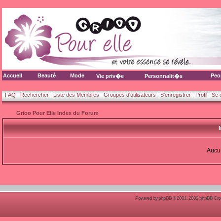
Accueil
Beauté
Mode
Peo
Vie priv�e
Personnalit�s
FAQ
Rechercher
Liste des Membres
Groupes d'utilisateurs
S'enregistrer
Profil
Se 
Grioo Pour Elle Index du Forum
Aucun
Powered by
phpBB
© 2001, 2002 phpBB Group