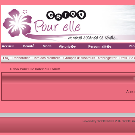
Accueil
Beauté
Mode
Peo
Vie priv�e
Personnalit�s
FAQ
Rechercher
Liste des Membres
Groupes d'utilisateurs
S'enregistrer
Profil
Se 
Grioo Pour Elle Index du Forum
Aucun
Powered by
phpBB
© 2001, 2002 phpBB Group