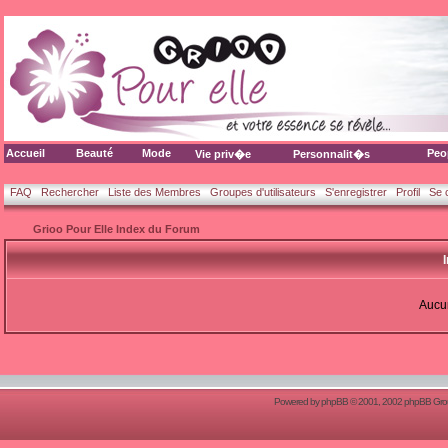
Accueil
Beauté
Mode
Peo
Vie priv�e
Personnalit�s
FAQ
Rechercher
Liste des Membres
Groupes d'utilisateurs
S'enregistrer
Profil
Se 
Grioo Pour Elle Index du Forum
Aucun
Powered by
phpBB
© 2001, 2002 phpBB Group