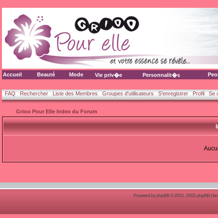
Accueil
Beauté
Mode
Peo
Vie priv�e
Personnalit�s
FAQ
Rechercher
Liste des Membres
Groupes d'utilisateurs
S'enregistrer
Profil
Se 
Grioo Pour Elle Index du Forum
Aucun
Powered by
phpBB
© 2001, 2002 phpBB Group