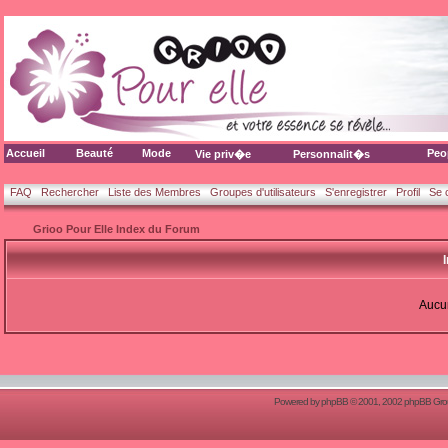
Accueil
Beauté
Mode
Peo
Vie priv�e
Personnalit�s
FAQ
Rechercher
Liste des Membres
Groupes d'utilisateurs
S'enregistrer
Profil
Se 
Grioo Pour Elle Index du Forum
Aucun
Powered by
phpBB
© 2001, 2002 phpBB Group