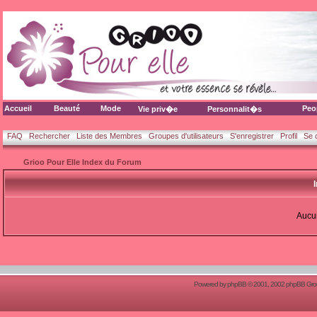
Accueil
Beauté
Mode
Peo
Vie priv�e
Personnalit�s
FAQ
Rechercher
Liste des Membres
Groupes d'utilisateurs
S'enregistrer
Profil
Se 
Grioo Pour Elle Index du Forum
Aucun
Powered by
phpBB
© 2001, 2002 phpBB Group