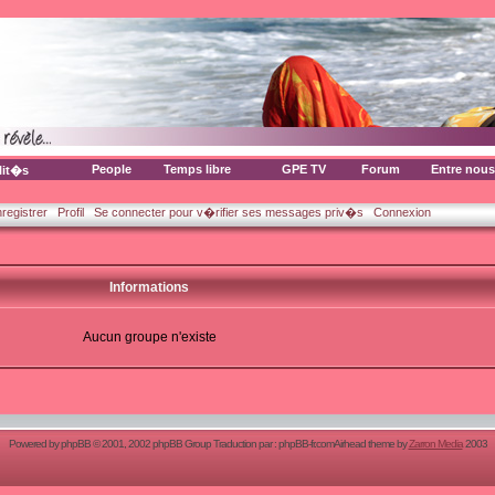
People
Temps libre
GPE TV
Forum
Entre nous
lit�s
nregistrer
Profil
Se connecter pour v�rifier ses messages priv�s
Connexion
Informations
Aucun groupe n'existe
Powered by
phpBB
© 2001, 2002 phpBB Group Traduction par :
phpBB-fr.com
Airhead theme by
Zarron Media
2003