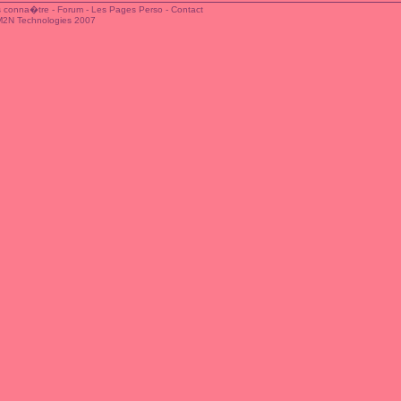
 conna�tre
-
Forum
-
Les Pages Perso
-
Contact
M2N Technologies 2007