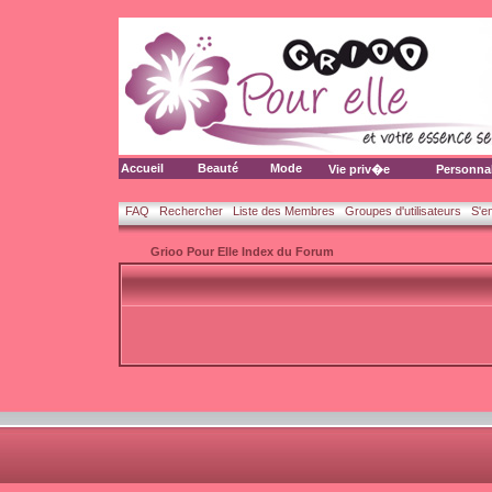
Accueil
Beauté
Mode
Vie priv�e
Personna
FAQ
Rechercher
Liste des Membres
Groupes d'utilisateurs
S'e
Grioo Pour Elle Index du Forum