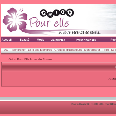
Accueil
Beauté
Mode
Peo
Vie priv�e
Personnalit�s
FAQ
Rechercher
Liste des Membres
Groupes d'utilisateurs
S'enregistrer
Profil
Se 
Grioo Pour Elle Index du Forum
Aucun
Powered by
phpBB
© 2001, 2002 phpBB Group