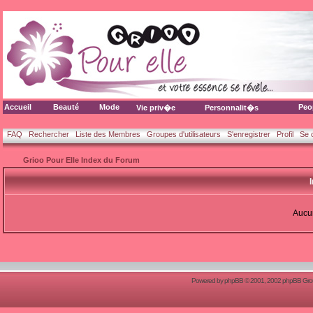
Accueil
Beauté
Mode
Peo
Vie priv�e
Personnalit�s
FAQ
Rechercher
Liste des Membres
Groupes d'utilisateurs
S'enregistrer
Profil
Se 
Grioo Pour Elle Index du Forum
Aucun
Powered by
phpBB
© 2001, 2002 phpBB Group