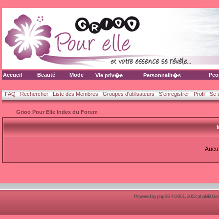
Accueil
Beauté
Mode
Peo
Vie priv�e
Personnalit�s
FAQ
Rechercher
Liste des Membres
Groupes d'utilisateurs
S'enregistrer
Profil
Se 
Grioo Pour Elle Index du Forum
Aucun
Powered by
phpBB
© 2001, 2002 phpBB Group