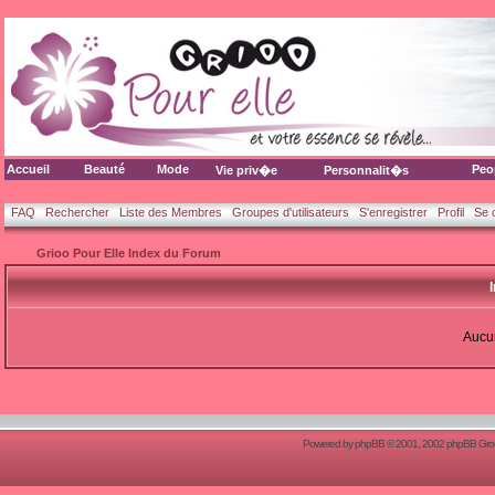
Accueil
Beauté
Mode
Peo
Vie priv�e
Personnalit�s
FAQ
Rechercher
Liste des Membres
Groupes d'utilisateurs
S'enregistrer
Profil
Se 
Grioo Pour Elle Index du Forum
Aucun
Powered by
phpBB
© 2001, 2002 phpBB Group