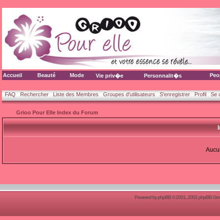
Accueil
Beauté
Mode
Peo
Vie priv�e
Personnalit�s
FAQ
Rechercher
Liste des Membres
Groupes d'utilisateurs
S'enregistrer
Profil
Se 
Grioo Pour Elle Index du Forum
Aucun
Powered by
phpBB
© 2001, 2002 phpBB Group