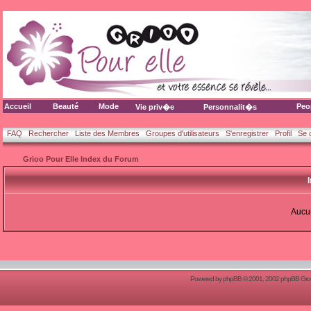
Accueil
Beauté
Mode
Peo
Vie priv�e
Personnalit�s
FAQ
Rechercher
Liste des Membres
Groupes d'utilisateurs
S'enregistrer
Profil
Se 
Grioo Pour Elle Index du Forum
Aucun
Powered by
phpBB
© 2001, 2002 phpBB Group