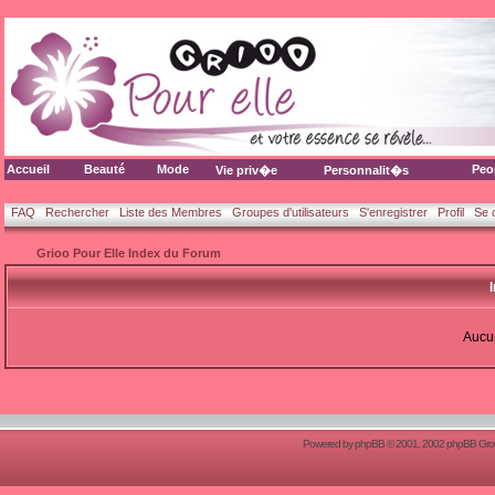
Accueil
Beauté
Mode
Peo
Vie priv�e
Personnalit�s
FAQ
Rechercher
Liste des Membres
Groupes d'utilisateurs
S'enregistrer
Profil
Se 
Grioo Pour Elle Index du Forum
Aucun
Powered by
phpBB
© 2001, 2002 phpBB Group