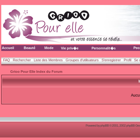
Accueil
Beauté
Mode
Peo
Vie priv�e
Personnalit�s
FAQ
Rechercher
Liste des Membres
Groupes d'utilisateurs
S'enregistrer
Profil
Se 
Grioo Pour Elle Index du Forum
Aucun
Powered by
phpBB
© 2001, 2002 phpBB Group