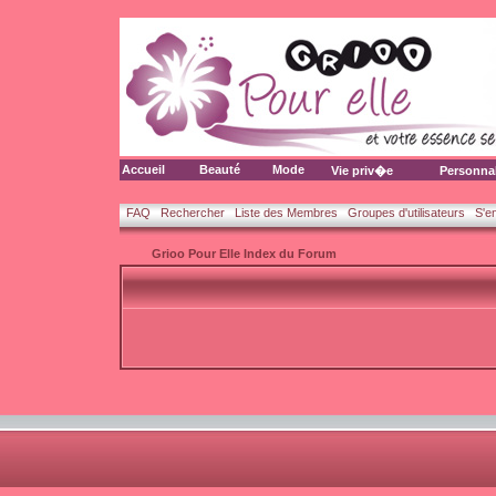
Accueil
Beauté
Mode
Vie priv�e
Personna
FAQ
Rechercher
Liste des Membres
Groupes d'utilisateurs
S'e
Grioo Pour Elle Index du Forum