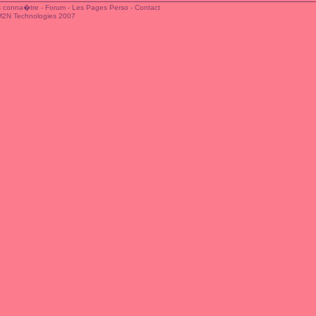
 conna�tre
-
Forum
-
Les Pages Perso
-
Contact
M2N Technologies 2007