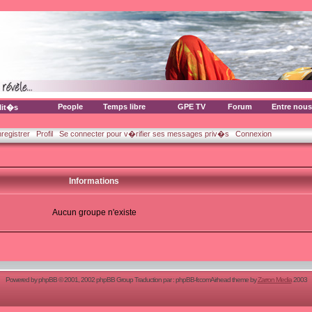
People
Temps libre
GPE TV
Forum
Entre nous
lit�s
nregistrer
Profil
Se connecter pour v�rifier ses messages priv�s
Connexion
Informations
Aucun groupe n'existe
Powered by
phpBB
© 2001, 2002 phpBB Group Traduction par :
phpBB-fr.com
Airhead theme by
Zarron Media
2003