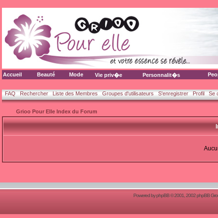
Accueil
Beauté
Mode
Peo
Vie priv�e
Personnalit�s
FAQ
Rechercher
Liste des Membres
Groupes d'utilisateurs
S'enregistrer
Profil
Se 
Grioo Pour Elle Index du Forum
Aucun
Powered by
phpBB
© 2001, 2002 phpBB Group