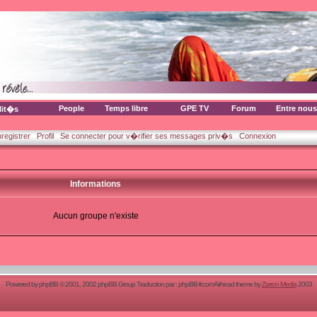
People
Temps libre
GPE TV
Forum
Entre nous
lit�s
nregistrer
Profil
Se connecter pour v�rifier ses messages priv�s
Connexion
Informations
Aucun groupe n'existe
Powered by
phpBB
© 2001, 2002 phpBB Group Traduction par :
phpBB-fr.com
Airhead theme by
Zarron Media
2003