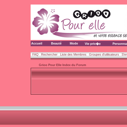
Accueil
Beauté
Mode
Vie priv�e
Personna
FAQ
Rechercher
Liste des Membres
Groupes d'utilisateurs
S'e
Grioo Pour Elle Index du Forum