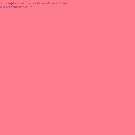
 conna�tre
-
Forum
-
Les Pages Perso
-
Contact
M2N Technologies 2007