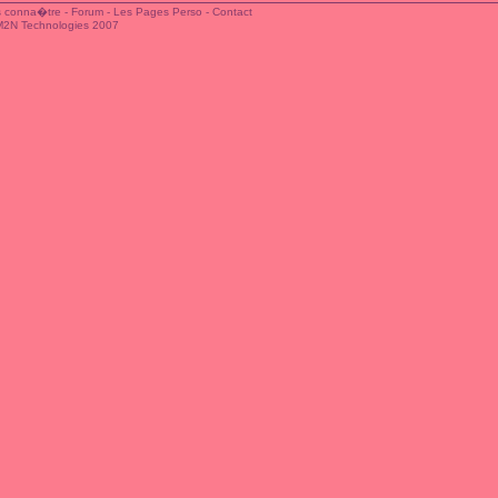
 conna�tre
-
Forum
-
Les Pages Perso
-
Contact
M2N Technologies 2007