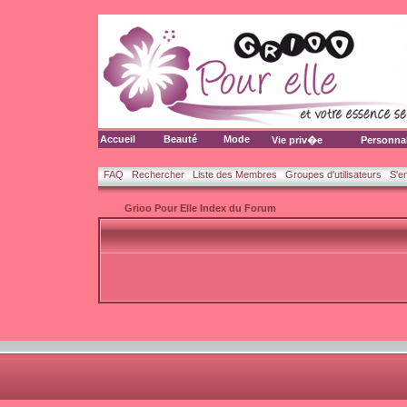
Accueil
Beauté
Mode
Vie priv�e
Personna
FAQ
Rechercher
Liste des Membres
Groupes d'utilisateurs
S'e
Grioo Pour Elle Index du Forum