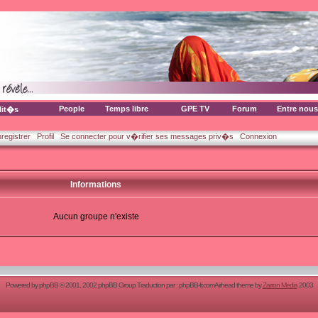
People
Temps libre
GPE TV
Forum
Entre nous
lit�s
nregistrer
Profil
Se connecter pour v�rifier ses messages priv�s
Connexion
Informations
Aucun groupe n'existe
Powered by
phpBB
© 2001, 2002 phpBB Group Traduction par :
phpBB-fr.com
Airhead theme by
Zarron Media
2003