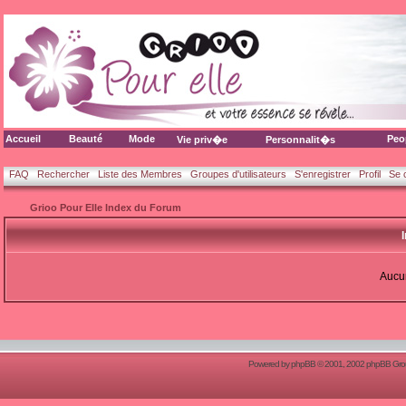
Accueil
Beauté
Mode
Peo
Vie priv�e
Personnalit�s
FAQ
Rechercher
Liste des Membres
Groupes d'utilisateurs
S'enregistrer
Profil
Se 
Grioo Pour Elle Index du Forum
Aucun
Powered by
phpBB
© 2001, 2002 phpBB Group