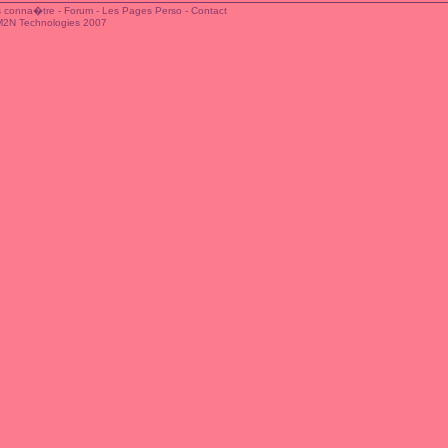
 conna�tre
-
Forum
-
Les Pages Perso
-
Contact
M2N Technologies 2007