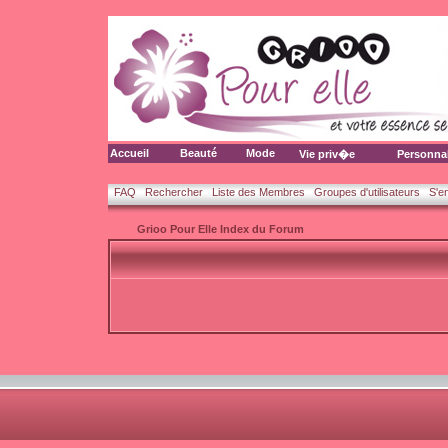
Accueil
Beauté
Mode
Vie priv�e
Personna
FAQ
Rechercher
Liste des Membres
Groupes d'utilisateurs
S'e
Grioo Pour Elle Index du Forum