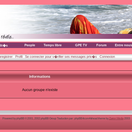
People
Temps libre
GPE TV
Forum
Entre nous
lit�s
nregistrer
Profil
Se connecter pour v�rifier ses messages priv�s
Connexion
Informations
Aucun groupe n'existe
Powered by
phpBB
© 2001, 2002 phpBB Group Traduction par :
phpBB-fr.com
Airhead theme by
Zarron Media
2003