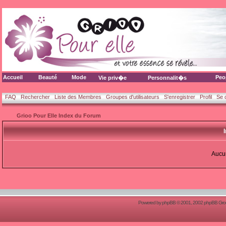
Accueil
Beauté
Mode
Peo
Vie priv�e
Personnalit�s
FAQ
Rechercher
Liste des Membres
Groupes d'utilisateurs
S'enregistrer
Profil
Se 
Grioo Pour Elle Index du Forum
Aucun
Powered by
phpBB
© 2001, 2002 phpBB Group