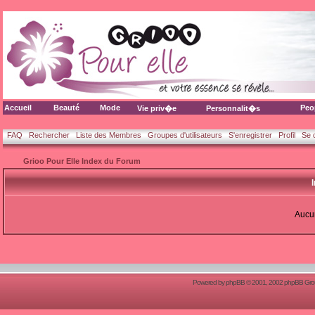
Accueil
Beauté
Mode
Peo
Vie priv�e
Personnalit�s
FAQ
Rechercher
Liste des Membres
Groupes d'utilisateurs
S'enregistrer
Profil
Se 
Grioo Pour Elle Index du Forum
Aucun
Powered by
phpBB
© 2001, 2002 phpBB Group