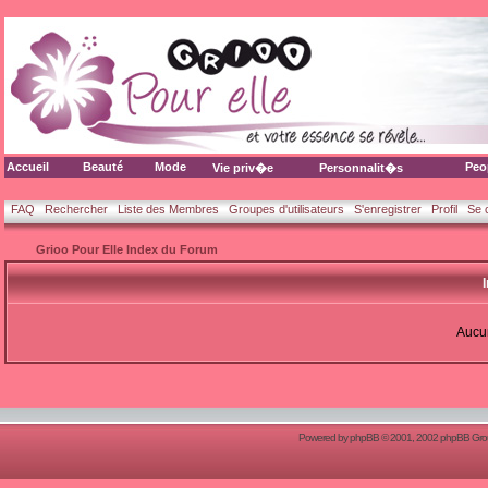
Accueil
Beauté
Mode
Peo
Vie priv�e
Personnalit�s
FAQ
Rechercher
Liste des Membres
Groupes d'utilisateurs
S'enregistrer
Profil
Se 
Grioo Pour Elle Index du Forum
Aucun
Powered by
phpBB
© 2001, 2002 phpBB Group