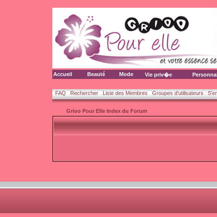
Accueil
Beauté
Mode
Vie priv�e
Personna
FAQ
Rechercher
Liste des Membres
Groupes d'utilisateurs
S'e
Grioo Pour Elle Index du Forum