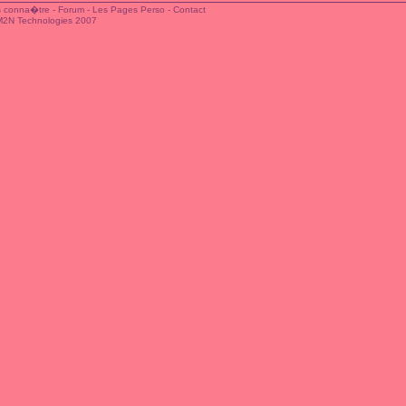
 conna�tre
-
Forum
-
Les Pages Perso
-
Contact
M2N Technologies 2007