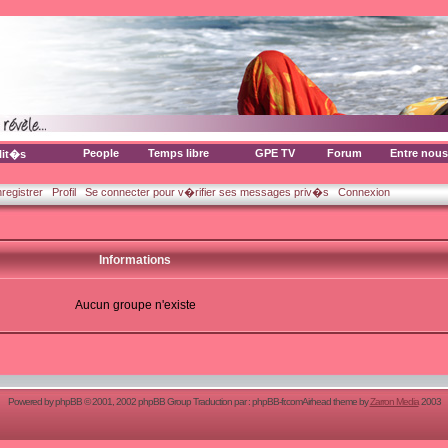
People
Temps libre
GPE TV
Forum
Entre nous
lit�s
nregistrer
Profil
Se connecter pour v�rifier ses messages priv�s
Connexion
Informations
Aucun groupe n'existe
Powered by
phpBB
© 2001, 2002 phpBB Group Traduction par :
phpBB-fr.com
Airhead theme by
Zarron Media
2003