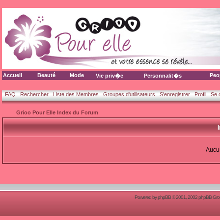
Accueil
Beauté
Mode
Peo
Vie priv�e
Personnalit�s
FAQ
Rechercher
Liste des Membres
Groupes d'utilisateurs
S'enregistrer
Profil
Se 
Grioo Pour Elle Index du Forum
Aucun
Powered by
phpBB
© 2001, 2002 phpBB Group